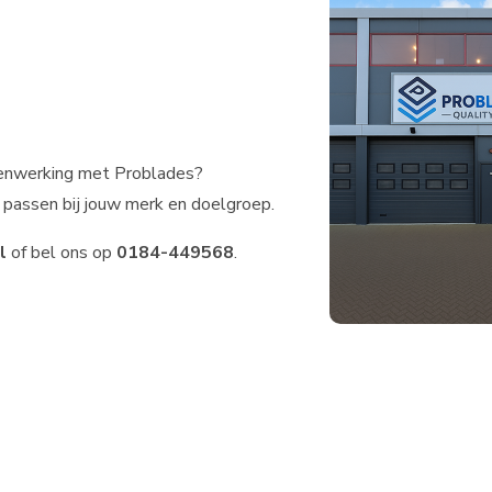
menwerking met Problades?
passen bij jouw merk en doelgroep.
l
of bel ons op
0184-449568
.