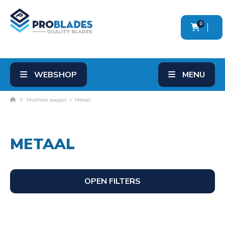
0
WEBSHOP
MENU
Multitool zaagjes
>
Metaal
METAAL
OPEN FILTERS