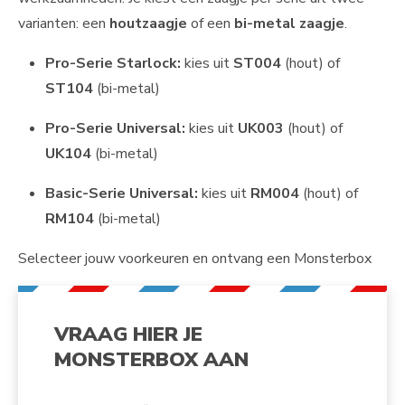
varianten: een
houtzaagje
of een
bi-metal zaagje
.
Pro-Serie Starlock:
kies uit
ST004
(hout) of
ST104
(bi-metal)
Pro-Serie Universal:
kies uit
UK003
(hout) of
UK104
(bi-metal)
Basic-Serie Universal:
kies uit
RM004
(hout) of
RM104
(bi-metal)
Selecteer jouw voorkeuren en ontvang een Monsterbox
VRAAG HIER JE
MONSTERBOX AAN